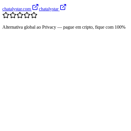
chatalystar.com
chatalystar
Alternativa global ao Privacy — pague em cripto, fique com 100%
+
+
+